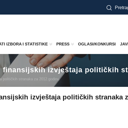
Pretra
TI IZBORA I STATISTIKE
PRESS
OGLASI/KONKURSI
JAV
du finansijskih izvještaja političkih
taja političkih stranaka za 2012.godinu
inansijskih izvještaja političkih stranak