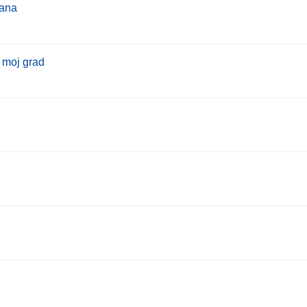
đana
a moj grad