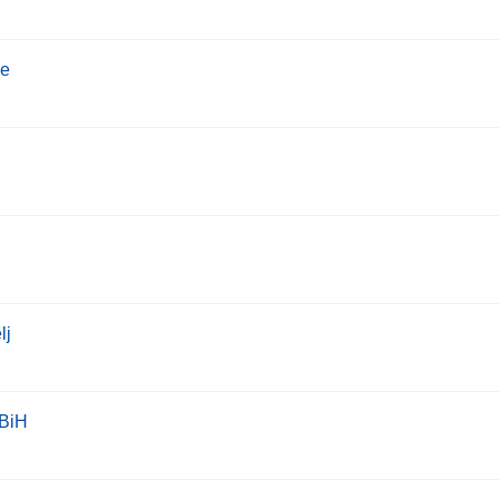
ke
lj
 BiH