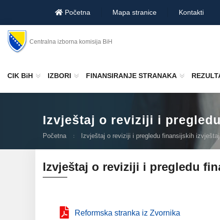
Početna
Mapa stranice
Kontakti
Centralna izborna komisija BiH
CIK BiH
IZBORI
FINANSIRANJE STRANAKA
REZULTA
Izvještaj o reviziji i pregle
Početna
Izvještaj o reviziji i pregledu finansijskih izvješ
Izvještaj o reviziji i pregledu f
Reformska stranka iz Zvornika