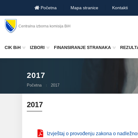
Početna
Mapa stranice
Kontakti
Centralna izborna komisija BiH
CIK BiH
IZBORI
FINANSIRANJE STRANAKA
REZULTA
2017
Početna
2017
2017
Izvještaj o provođenju zakona o nadležnos