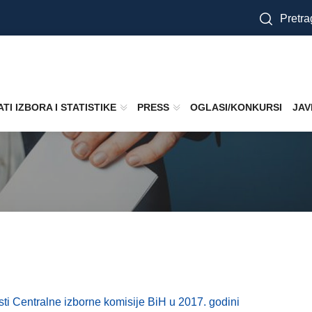
Pretra
TI IZBORA I STATISTIKE
PRESS
OGLASI/KONKURSI
JAV
ti Centralne izborne komisije BiH u 2017. godini