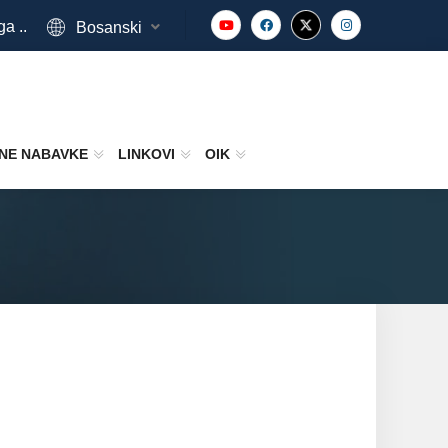
ga ..
Bosanski
NE NABAVKE
LINKOVI
OIK