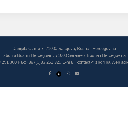
Danijela Ozme 7, 71000 Sarajevo, Bosna i Hercegovina
Izbori u Bosni i Hercegovini, 71000 Sarajevo, Bosna i Hercegovina
3 251 300 Fax:+387(0)33 251 329 E-mail:
kontakt@izbori.ba
Web adre