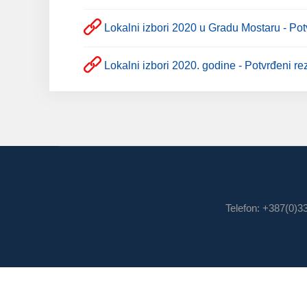
Lokalni izbori 2020 u Gradu Mostaru - Potv
Lokalni izbori 2020. godine - Potvrđeni rez
Telefon: +387(0)3