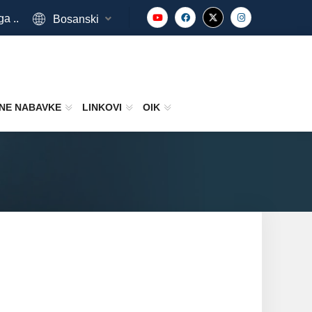
ga ..
Bosanski
NE NABAVKE
LINKOVI
OIK