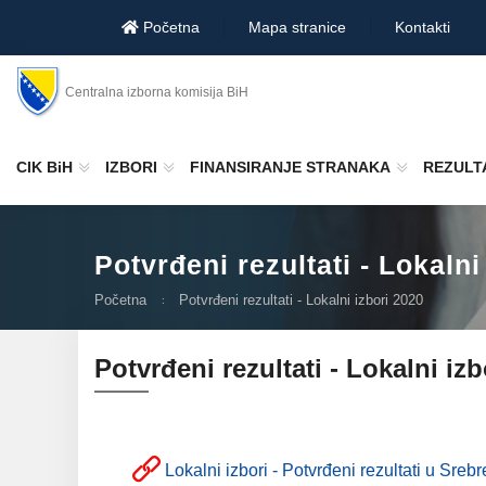
Početna
Mapa stranice
Kontakti
Centralna izborna komisija BiH
CIK BiH
IZBORI
FINANSIRANJE STRANAKA
REZULTA
Potvrđeni rezultati - Lokalni
Početna
Potvrđeni rezultati - Lokalni izbori 2020
Potvrđeni rezultati - Lokalni izb
Lokalni izbori - Potvrđeni rezultati u Sreb