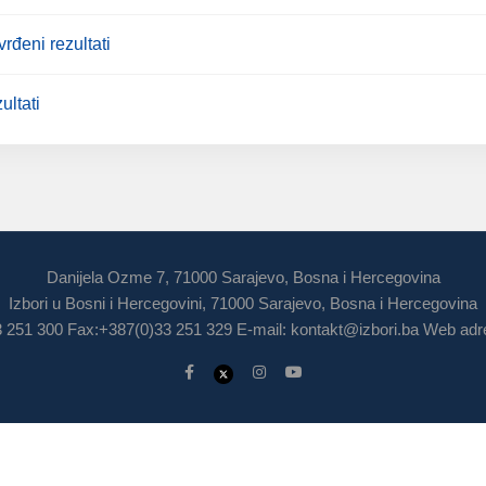
rđeni rezultati
ultati
Danijela Ozme 7, 71000 Sarajevo, Bosna i Hercegovina
Izbori u Bosni i Hercegovini, 71000 Sarajevo, Bosna i Hercegovina
3 251 300 Fax:+387(0)33 251 329 E-mail:
kontakt@izbori.ba
Web adre