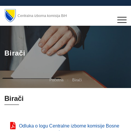
Centralna izborna komisija BiH
Birači
Početna
Birači
Birači
Odluka o logu Centralne izborne komisije Bosne