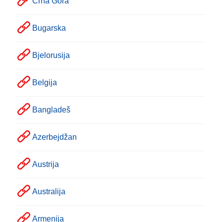
Crna Gora
Bugarska
Bjelorusija
Belgija
Bangladeš
Azerbejdžan
Austrija
Australija
Armenija