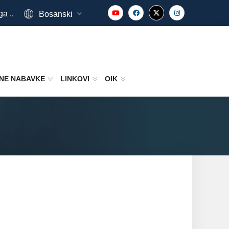
ga ..
Bosanski
NE NABAVKE
LINKOVI
OIK