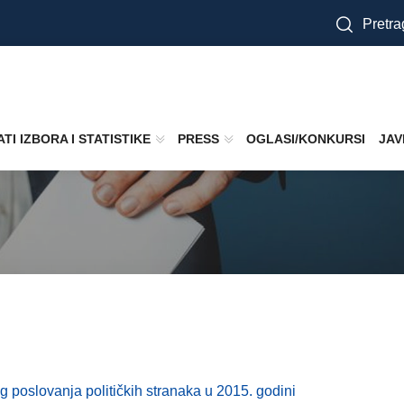
Pretra
TI IZBORA I STATISTIKE
PRESS
OGLASI/KONKURSI
JAV
g poslovanja političkih stranaka u 2015. godini