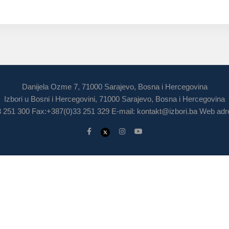
Danijela Ozme 7, 71000 Sarajevo, Bosna i Hercegovina
Izbori u Bosni i Hercegovini, 71000 Sarajevo, Bosna i Hercegovina
3 251 300 Fax:+387(0)33 251 329 E-mail:
kontakt@izbori.ba
Web adre