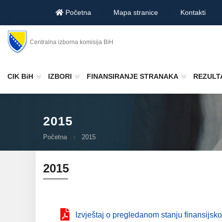
Početna
Mapa stranice
Kontakti
Centralna izborna komisija BiH
CIK BiH
IZBORI
FINANSIRANJE STRANAKA
REZULTA
2015
Početna
2015
2015
Izvještaj o pregledanom stanju finansijsko