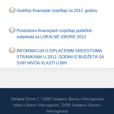
Godišnji finansijski izvještaji za 2012. godinu
Postizborni finansijskih izvještaji političkih
subjekata za LOKALNE IZBORE 2012
INFORMACIJA O ISPLAĆENIM SREDSTVIMA
STRANKAMA U 2012. GODINI IZ BUDŽETA SA
SVIH NIVOA VLASTI U BIH
Danijela Ozme 7, 71000 Sarajevo, Bosna i Hercegovina
Izbori u Bosni i Hercegovini, 71000 Sarajevo, Bosna i
Hercegovina