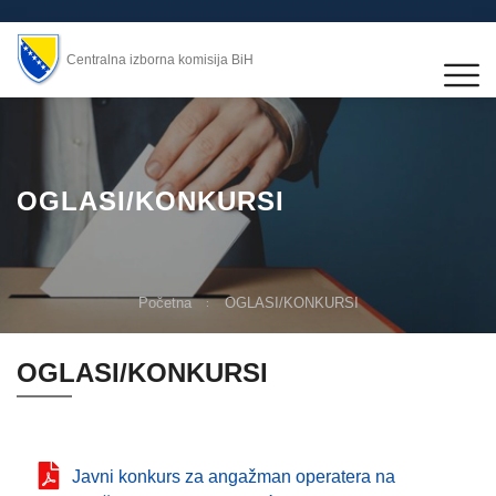
Centralna izborna komisija BiH
OGLASI/KONKURSI
Početna
OGLASI/KONKURSI
OGLASI/KONKURSI
Javni konkurs za angažman operatera na