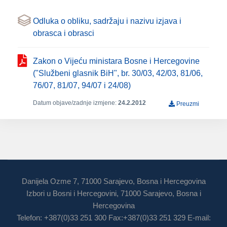
Odluka o obliku, sadržaju i nazivu izjava i
obrasca i obrasci
Zakon o Vijeću ministara Bosne i Hercegovine
("Službeni glasnik BiH", br. 30/03, 42/03, 81/06,
76/07, 81/07, 94/07 i 24/08)
Datum objave/zadnje izmjene:
24.2.2012
Preuzmi
Danijela Ozme 7, 71000 Sarajevo, Bosna i Hercegovina
Izbori u Bosni i Hercegovini, 71000 Sarajevo, Bosna i
Hercegovina
Telefon: +387(0)33 251 300 Fax:+387(0)33 251 329 E-mail: