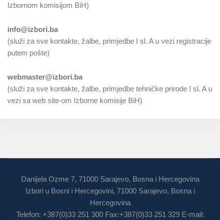
Izbornom komisijom BiH)
info@izbori.ba
(služi za sve kontakte, žalbe, primjedbe I sl. A u vezi registracije
putem pošte)
webmaster@izbori.ba
(služi za sve kontakte, žalbe, primjedbe tehničke prirode I sl. A u
vezi sa web site-om Izborne komisije BiH)
Danijela Ozme 7, 71000 Sarajevo, Bosna i Hercegovina
Izbori u Bosni i Hercegovini, 71000 Sarajevo, Bosna i
Hercegovina
Telefon: +387(0)33 251 300 Fax:+387(0)33 251 329 E-mail: