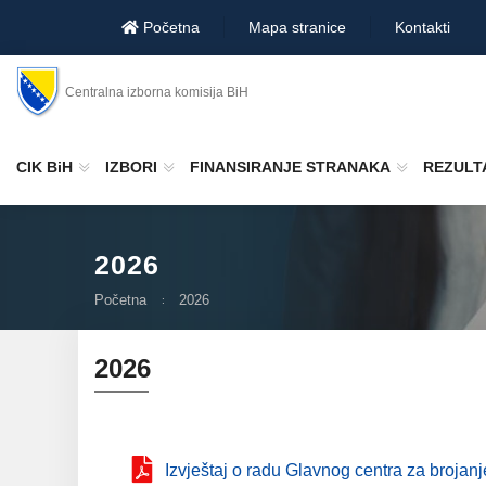
Početna
Mapa stranice
Kontakti
Centralna izborna komisija BiH
CIK BiH
IZBORI
FINANSIRANJE STRANAKA
REZULTA
2026
Početna
2026
2026
Izvјeštaj o radu Glavnog centra za brojan