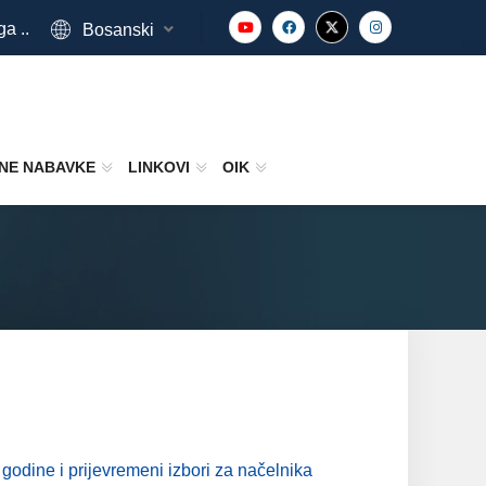
ga ..
Bosanski
NE NABAVKE
LINKOVI
OIK
godine i prijevremeni izbori za načelnika