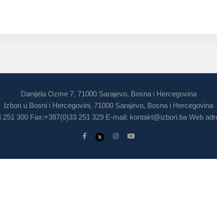
Danijela Ozme 7, 71000 Sarajevo, Bosna i Hercegovina
Izbori u Bosni i Hercegovini, 71000 Sarajevo, Bosna i Hercegovina
3 251 300 Fax:+387(0)33 251 329 E-mail:
kontakt@izbori.ba
Web adre