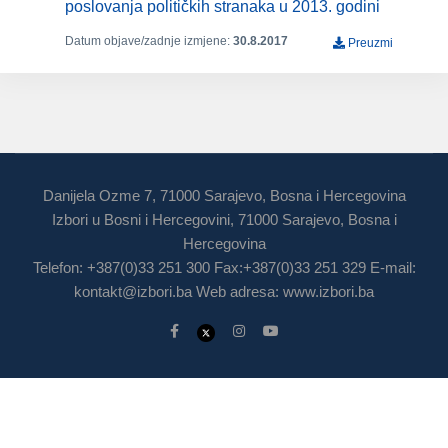
poslovanja političkih stranaka u 2013. godini
Datum objave/zadnje izmjene:
30.8.2017
Preuzmi
Danijela Ozme 7, 71000 Sarajevo, Bosna i Hercegovina
Izbori u Bosni i Hercegovini, 71000 Sarajevo, Bosna i
Hercegovina
Telefon: +387(0)33 251 300 Fax:+387(0)33 251 329 E-mail:
kontakt@izbori.ba
Web adresa: www.izbori.ba