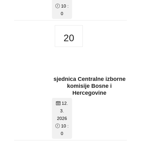
10 :
0
20
sjednica Centralne izborne
komisije Bosne i
Hercegovine
12.
3.
2026
10 :
0