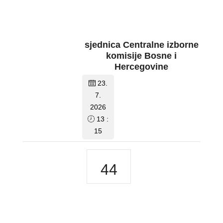
sjednica Centralne izborne
komisije Bosne i
Hercegovine
23.
7.
2026
13 :
15
44