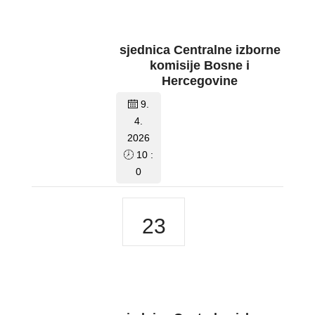
sjednica Centralne izborne
komisije Bosne i
Hercegovine
9.
4.
2026
10 :
0
23