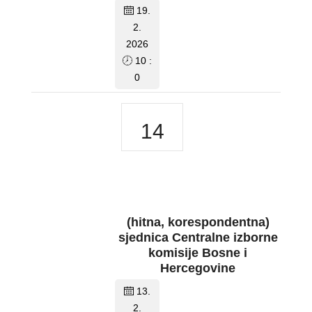
19.
2.
2026
10 :
0
14
(hitna, korespondentna)
sjednica Centralne izborne
komisije Bosne i
Hercegovine
13.
2.