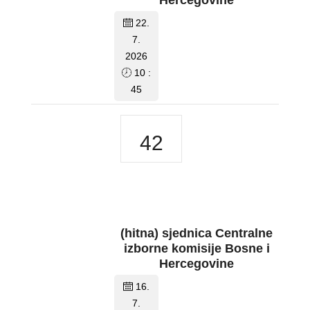
Hercegovine
22.
7.
2026
10 :
45
42
(hitna) sjednica Centralne
izborne komisije Bosne i
Hercegovine
16.
7.