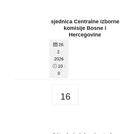
sjednica Centralne izborne
komisije Bosne i
Hercegovine
26.
2.
2026
10 :
0
16