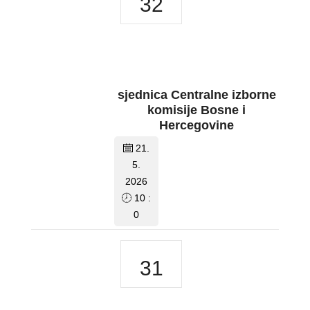
32
sjednica Centralne izborne
komisije Bosne i
Hercegovine
21.
5.
2026
10 :
0
31