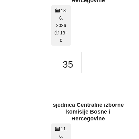
Hercegovine
18.
6.
2026
13 :
0
35
sjednica Centralne izborne
komisije Bosne i
Hercegovine
11.
6.