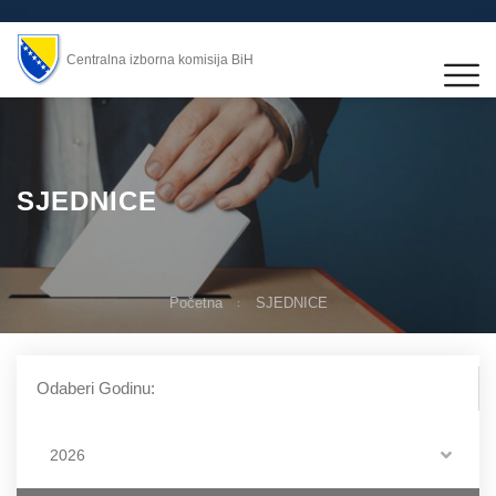
Centralna izborna komisija BiH
SJEDNICE
Početna
SJEDNICE
Odaberi Godinu:
2026