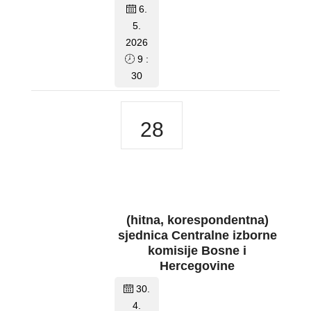
6.
5.
2026
9 :
30
28
(hitna, korespondentna)
sjednica Centralne izborne
komisije Bosne i
Hercegovine
30.
4.