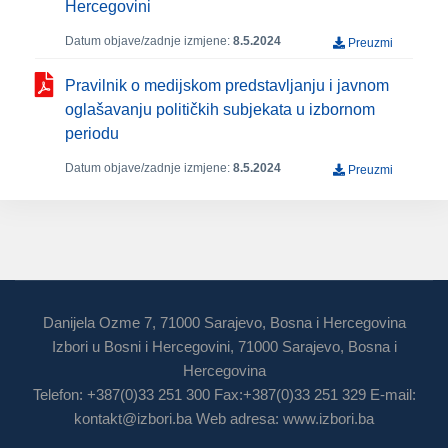
Hercegovini
Datum objave/zadnje izmjene:
8.5.2024
Preuzmi
Pravilnik o medijskom predstavljanju i javnom
oglašavanju političkih subjekata u izbornom
periodu
Datum objave/zadnje izmjene:
8.5.2024
Preuzmi
Danijela Ozme 7, 71000 Sarajevo, Bosna i Hercegovina
Izbori u Bosni i Hercegovini, 71000 Sarajevo, Bosna i
Hercegovina
Telefon: +387(0)33 251 300 Fax:+387(0)33 251 329 E-mail:
kontakt@izbori.ba
Web adresa: www.izbori.ba