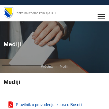
Centralna izborna komisija BiH
Mediji
Početna
Mediji
Mediji
Pravilnik o provođenju izbora u Bosni i