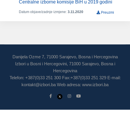
Centralne izborne komisije BiH u 2019 godini
Datum objave/zadnje izmjene:
3.11.2020
Preuzmi
Danijela Ozme 7, 71000 Sarajevo, Bosna i Hercegovina
Izbori u Bosni i Hercegovini, 71000 Sarajevo, Bosna i
Hercegovina
Telefon: +387(0)33 251 300 Fax:+387(0)33 251 329 E-mail:
kontakt@izbori.ba
Web adresa: www.izbori.ba