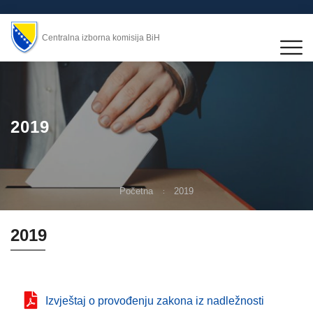
Centralna izborna komisija BiH
2019
Početna
2019
2019
Izvještaj o provođenju zakona iz nadležnosti