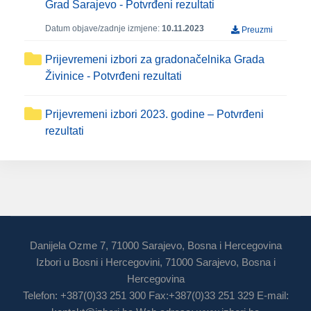
Grad Sarajevo - Potvrđeni rezultati
Datum objave/zadnje izmjene:
10.11.2023
Preuzmi
Prijevremeni izbori za gradonačelnika Grada
Živinice - Potvrđeni rezultati
Prijevremeni izbori 2023. godine – Potvrđeni
rezultati
Danijela Ozme 7, 71000 Sarajevo, Bosna i Hercegovina
Izbori u Bosni i Hercegovini, 71000 Sarajevo, Bosna i
Hercegovina
Telefon: +387(0)33 251 300 Fax:+387(0)33 251 329 E-mail: