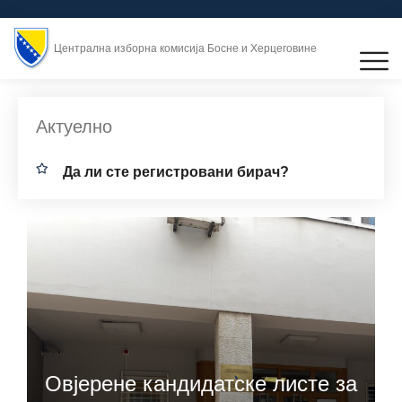
Централна изборна комисија Босне и Херцеговине
Актуелно
Дa ли стe рeгистрoвaни бирач?
Овјерене кандидатске листе за