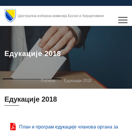
Централна изборна комисија Босне и Херцеговине
Едукације 2018
Početna
Едукације 2018
Едукације 2018
План и програм едукације чланова органа за