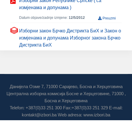
Изборни закон Републике Српске ( са
измјенама и допунама )
Datum objave/zadnje izmjene:
12/5/2012
Preuzmi
Изборни закон Брчко Дистрикта БиХ и Закон о
измјенама и допунама Изборног закона Брчко
Дистрикта БиХ
Данијела Озме 7, 71000 Сарајево, Босна и Херцеговина
Централна изборна комисија Босне и Херцеговине, 71000 ,
Босна и Херцеговина
Telefon: +387(0)33 251 300 Fax:+387(0)33 251 329 E-mail:
kontakt@izbori.ba
Web adresa: www.izbori.ba