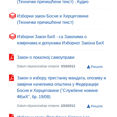
(Технички пречишћени текст) - Аудио
Изборни закон Босне и Херцеговине
(Технички пречишћени текст)
Изборни Закон БиХ - са Законима о
измјенама и допунама Изборног Закона БиХ
Закон о локалној самоуправи
Datum objave/zadnje izmjene:
3/16/2012
Preuzmi
Закон о избору, престанку мандата, опозиву и
замјени начелника општина у Федерацији
Босне и Херцеговине ("Службене новине
ФБиХ", бр. 19/08)
Datum objave/zadnje izmjene:
2/24/2012
Preuzmi