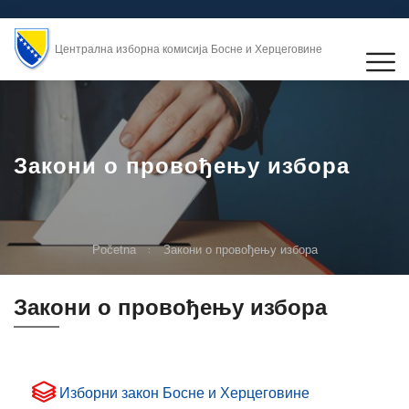
Централна изборна комисија Босне и Херцеговине
Закони о провођењу избора
Početna
Закони о провођењу избора
Закони о провођењу избора
Изборни закон Босне и Херцеговине