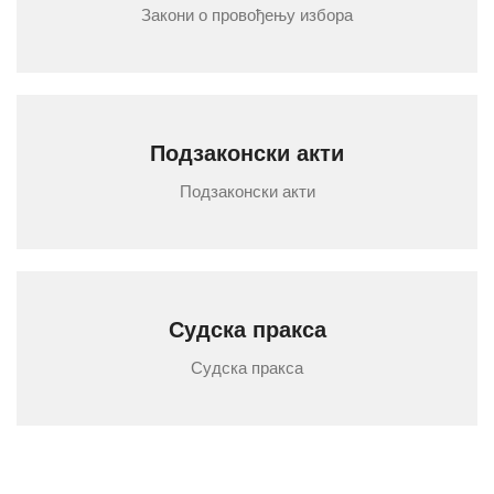
Закони о провођењу избора
Подзаконски акти
Подзаконски акти
Судска пракса
Судска пракса