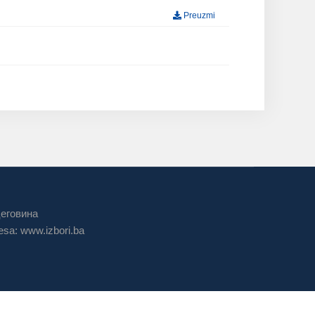
Preuzmi
цеговина
sa: www.izbori.ba