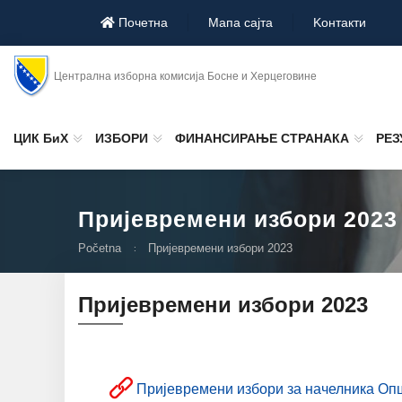
Почетна
Мапа сајта
Koнтакти
Централна изборна комисија Босне и Херцеговине
ЦИК БиХ
ИЗБОРИ
ФИНАНСИРАЊЕ СТРАНАКА
РЕЗ
Пријевремени избори 2023
Početna
Пријевремени избори 2023
Пријевремени избори 2023
Пријевремени избори за начелника Опш