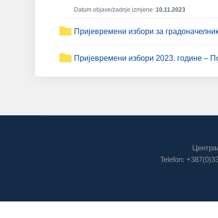
Datum objave/zadnje izmjene:
10.11.2023
Пријевремени избори за градоначелни
Пријевремени избори 2023. године – П
Централ
Telefon: +387(0)3