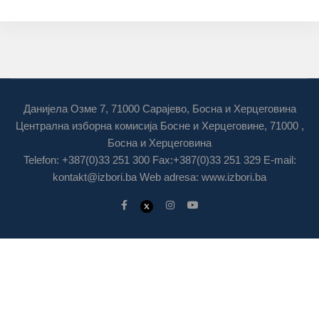
Данијела Озме 7, 71000 Сарајево, Босна и Херцеговина
Централна изборна комисија Босне и Херцеговине, 71000 ,
Босна и Херцеговина
Telefon: +387(0)33 251 300 Fax:+387(0)33 251 329 E-mail:
kontakt@izbori.ba
Web adresa: www.izbori.ba