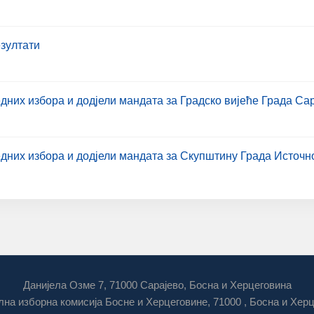
езултати
дних избора и додјели мандата за Градско вијеће Града Са
дних избора и додјели мандата за Скупштину Града Источн
Данијела Озме 7, 71000 Сарајево, Босна и Херцеговина
на изборна комисија Босне и Херцеговине, 71000 , Босна и Хер