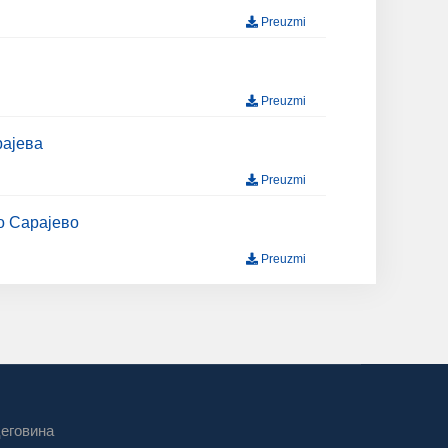
Preuzmi
Preuzmi
рајева
Preuzmi
о Сарајево
Preuzmi
цеговина