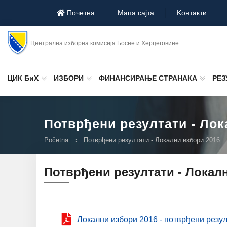
Почетна
Мапа сајта
Koнтакти
Централна изборна комисија Босне и Херцеговине
ЦИК БиХ
ИЗБОРИ
ФИНАНСИРАЊЕ СТРАНАКА
РЕЗ
Потврђени резултати - Лок
Početna
Потврђени резултати - Локални избори 2016
Потврђени резултати - Локал
Локални избори 2016 - потврђени резу