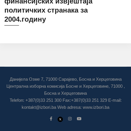
финансијских извјештаја
политичких странака за
2004.годину
Данијела Озме 7, 71000 Сарајево, Босна и Херцеговина
Централна изборна комисија Босне и Херцеговине, 71000 ,
Босна и Херцеговина
Telefon: +387(0)33 251 300 Fax:+387(0)33 251 329 E-mail:
kontakt@izbori.ba
Web adresa: www.izbori.ba