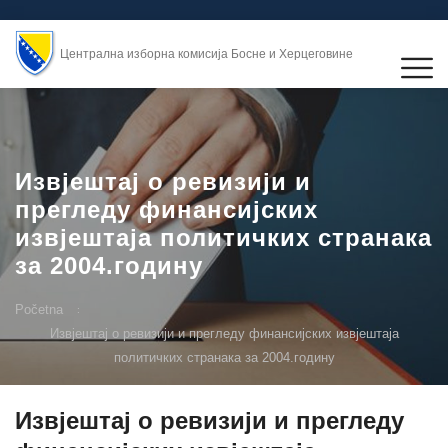
Централна изборна комисија Босне и Херцеговине
Извјештај о ревизији и
прегледу финансијских
извјештаја политичких странака
за 2004.годину
Početna
Извјештај о ревизији и прегледу финансијских извјештаја
политичких странака за 2004.годину
Извјештај о ревизији и прегледу