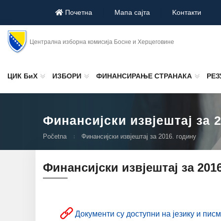
Почетна
Мапа сајта
Koнтакти
Централна изборна комисија Босне и Херцеговине
ЦИК БиХ
ИЗБОРИ
ФИНАНСИРАЊЕ СТРАНАКА
РЕЗ
Финансијски извјештај за 
Početna
Финансијски извјештај за 2016. годину
Финансијски извјештај за 201
Дoкумeнти су дoступни нa jeзику и пис