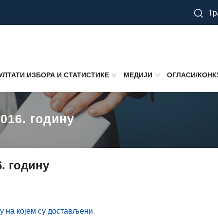
Тр
УЛТАТИ ИЗБОРА И СТАТИСТИКЕ
МЕДИЈИ
ОГЛАСИ/КОНК
2016. годину
6. годину
му нa кojeм су дoстaвљeни.