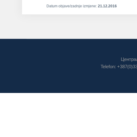
Datum objave/zadnje izmjene:
21.12.2016
Централ
Telefon: +387(0)3