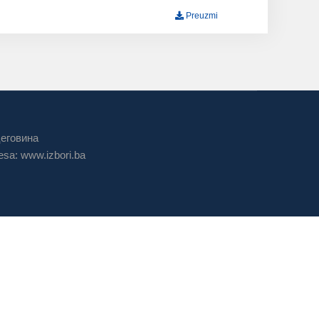
Preuzmi
цеговина
sa: www.izbori.ba