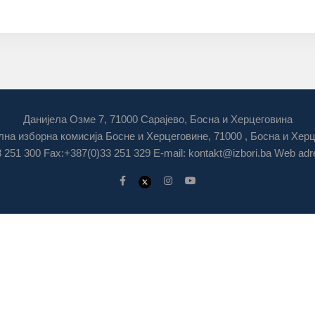
Данијела Озме 7, 71000 Сарајево, Босна и Херцеговина
на изборна комисија Босне и Херцеговине, 71000 , Босна и Хер
3 251 300 Fax:+387(0)33 251 329 E-mail:
kontakt@izbori.ba
Web adre