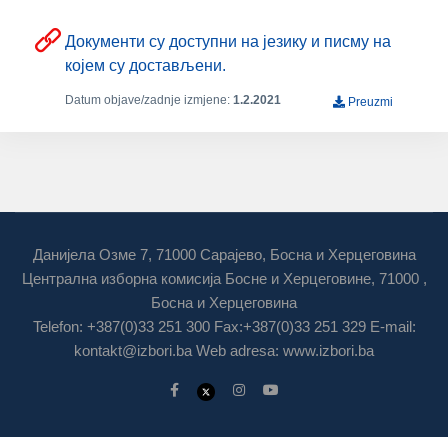
Документи су доступни на језику и писму на
којем су достављени.
Datum objave/zadnje izmjene:
1.2.2021
Preuzmi
Данијела Озме 7, 71000 Сарајево, Босна и Херцеговина
Централна изборна комисија Босне и Херцеговине, 71000 ,
Босна и Херцеговина
Telefon: +387(0)33 251 300 Fax:+387(0)33 251 329 E-mail:
kontakt@izbori.ba
Web adresa: www.izbori.ba