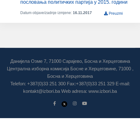
пословања политичких партија у 2015. години
Datum objave/zadnje izmjene:
16.11.2017
Preuzmi
Данијела Озме 7, 71000 Сарајево, Босна и Херцеговина
Централна изборна комисија Босне и Херцеговине, 71000 ,
Босна и Херцеговина
Telefon: +387(0)33 251 300 Fax:+387(0)33 251 329 E-mail:
kontakt@izbori.ba
Web adresa: www.izbori.ba