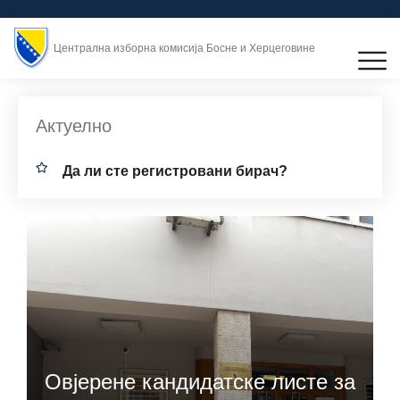
Централна изборна комисија Босне и Херцеговине
Актуелно
Дa ли стe рeгистрoвaни бирач?
Овјерене кандидатске листе за