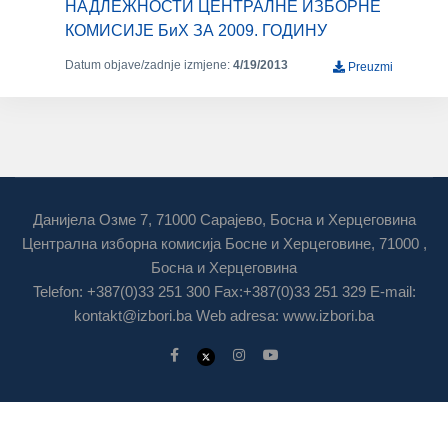
НАДЛЕЖНОСТИ ЦЕНТРАЛНЕ ИЗБОРНЕ
КОМИСИЈЕ БиХ ЗА 2009. ГОДИНУ
Datum objave/zadnje izmjene:
4/19/2013
Preuzmi
Данијела Озме 7, 71000 Сарајево, Босна и Херцеговина
Централна изборна комисија Босне и Херцеговине, 71000 ,
Босна и Херцеговина
Telefon: +387(0)33 251 300 Fax:+387(0)33 251 329 E-mail:
kontakt@izbori.ba
Web adresa: www.izbori.ba