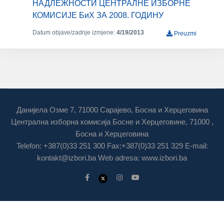
НАДЛЕЖНОСТИ ЦЕНТРАЛНЕ ИЗБОРНЕ
КОМИСИЈЕ БиХ ЗА 2008. ГОДИНУ
Datum objave/zadnje izmjene:
4/19/2013
Preuzmi
Данијела Озме 7, 71000 Сарајево, Босна и Херцеговина
Централна изборна комисија Босне и Херцеговине, 71000 ,
Босна и Херцеговина
Telefon: +387(0)33 251 300 Fax:+387(0)33 251 329 E-mail:
kontakt@izbori.ba
Web adresa: www.izbori.ba