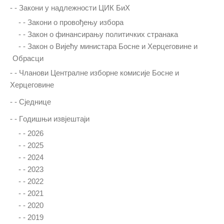
- -
Закони у надлежности ЦИК БиХ
- -
Закони о провођењу избора
- -
Закон о финансирању политичких странака
- -
Закон о Вијећу министара Босне и Херцеговине и
Обрасци
- -
Чланови Централне изборне комисије Босне и
Херцеговине
- -
Сједнице
- -
Гoдишњи извjeштajи
- -
2026
- -
2025
- -
2024
- -
2023
- -
2022
- -
2021
- -
2020
- -
2019