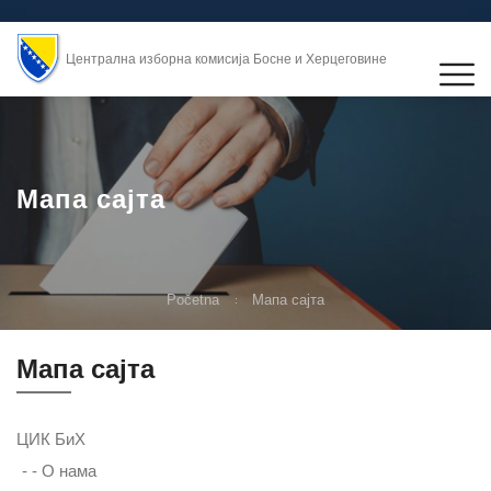
Централна изборна комисија Босне и Херцеговине
Мапа сајта
Početna
Мапа сајта
Мапа сајта
ЦИК БиХ
- -
О нама