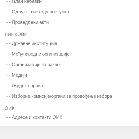
- -
План набавки
- -
Одлуке о исходу поступка
- -
Проведбени акти
ЛИНКОВИ
- -
Државне институције
- -
Међународне организације
- -
Организације за развој
- -
Медији
- -
Људска права
- -
Изборне комисије/органи за провођење избора
ОИК
- -
Адресе и контакти ОИК