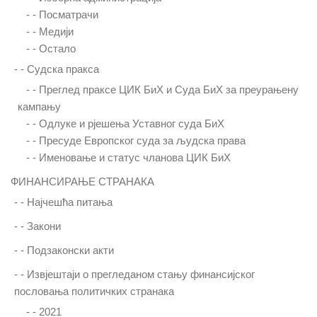
- -
Посматрачи
- -
Медији
- -
Остало
- -
Судска пракса
- -
Преглед праксе ЦИК БиХ и Суда БиХ за преурањену
кампању
- -
Одлуке и рјешења Уставног суда БиХ
- -
Пресуде Европског суда за људска права
- -
Именовање и статус чланова ЦИК БиХ
ФИНАНСИРАЊЕ СТРАНАКА
- -
Најчешћа питања
- -
Закони
- -
Подзаконски акти
- -
Извјештаји о прегледаном стању финансијског
пословања политичких странака
- -
2021