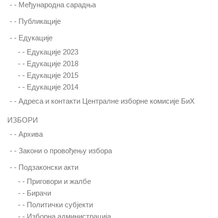
- -
Међународна сарадња
- -
Публикације
- -
Едукације
- -
Едукације 2023
- -
Едукације 2018
- -
Едукације 2015
- -
Едукацијe 2014
- -
Адреса и контакти Централне изборне комисије БиХ
ИЗБОРИ
- -
Архива
- -
Закони о провођењу избора
- -
Подзаконски акти
- -
Приговори и жалбе
- -
Бирачи
- -
Политички субјекти
- -
Изборна администрација