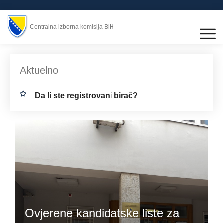
Centralna izborna komisija BiH
Aktuelno
Da li ste registrovani birač?
Ovjerene kandidatske liste za