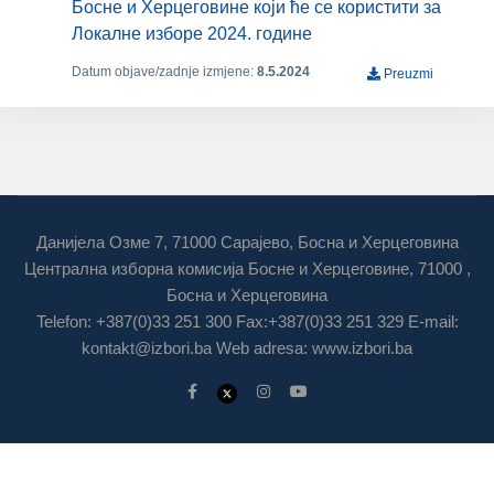
Босне и Херцеговине који ће се користити за
Локалне изборе 2024. године
Datum objave/zadnje izmjene:
8.5.2024
Preuzmi
Данијела Озме 7, 71000 Сарајево, Босна и Херцеговина
Централна изборна комисија Босне и Херцеговине, 71000 ,
Босна и Херцеговина
Telefon: +387(0)33 251 300 Fax:+387(0)33 251 329 E-mail:
kontakt@izbori.ba
Web adresa: www.izbori.ba