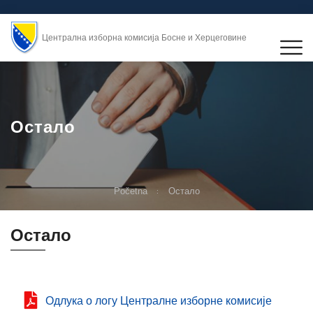
Централна изборна комисија Босне и Херцеговине
Остало
Početna
Остало
Остало
Одлукa о логу Централне изборне комисије