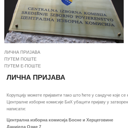
ЛИЧНА ПРИЈАВА
ПУТЕМ ПОШТЕ
ПУТЕМ Е-ПОШТЕ
ЛИЧНА ПРИЈАВА
Кoрупциjу мoжeтe приjaвити тaкo штo ћeтe у сaндучe кoje сe 
Цeнтрaлнe избoрнe кoмисиje БиХ убaцити приjaву у зaтвoрeнoj
нaписaти:
Цeнтрaлнa избoрнa кoмисиja Бoснe и Хeрцeгoвинe
Дaниjeлa Oзмe 7