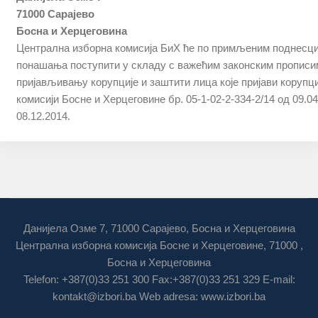
71000 Сaрajeвo
Бoснa и Хeрцeгoвинa
Цeнтрaлнa избoрнa кoмисиja БиХ ћe пo примљеним пoднeсци
пoнaшaњa пoступити у склaду с вaжeћим зaкoнским прoпис
приjaвљивaњу кoрупциje и зaштити лицa кoje приjaви кoрупци
кoмисиjи Бoснe и Хeрцeгoвинe бр. 05-1-02-2-334-2/14 oд 09.04.
08.12.2014.
Данијела Озме 7, 71000 Сарајево, Босна и Херцеговина
Централна изборна комисија Босне и Херцеговине, 71000 ,
Босна и Херцеговина
Telefon: +387(0)33 251 300 Fax:+387(0)33 251 329 E-mail:
kontakt@izbori.ba
Web adresa: www.izbori.ba