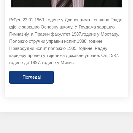
Рођен 23.01.1963. године у Дриновцима - опшина Груде,
гдје је завршио Основну школу. У Грудама завршио
Гимназију, а Правни факултет 1987.године у Мостару.
Положио стручни управни испит 1988. године.
Правосудни испит положио 1995. године. Радну
каријеру провео у тијелима државне управе. Од 1987.
године до 1997. године у Минист
Погледај