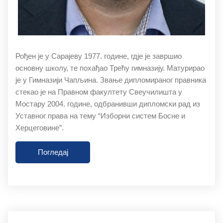
Рођен је у Сарајеву 1977. године, гдје је завршио
основну школу, те похађао Трећу гимназију. Матурирао
је у Гимназији Чапљина. Звање дипломираног правника
стекао је на Правном факултету Свеучилишта у
Мостару 2004. године, одбранивши дипломски рад из
Уставног права на тему “Изборни систем Босне и
Херцеговине”.
Погледај
27.11.2019