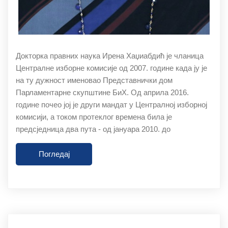
Докторка правних наука Ирена Хаџиабдић је чланица
Централне изборне комисије од 2007. године када ју је
на ту дужност именовао Представнички дом
Парламентарне скупштине БиХ. Од априла 2016.
године почео јој је други мандат у Централној изборној
комисији, а током протеклог времена била је
предсједница два пута - од јануара 2010. до
Погледај
27.11.2019