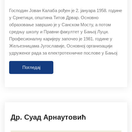
Господин Јован Калаба рођен је 2. јануара 1958. године
у Срнетици, општина Титов Дрвар. Основно
образовање завршио је у Санском Мосту, а потом
средњу школу и Правни факултет у Бањој Луци.
Професионалну каријеру започео је 1981. године у
Жељезницама Југославије, Основној организацији
удруженог рада за електротехничке послове у Бањој
Погледај
27.11.2019
Др. Суaд Aрнaутoвић