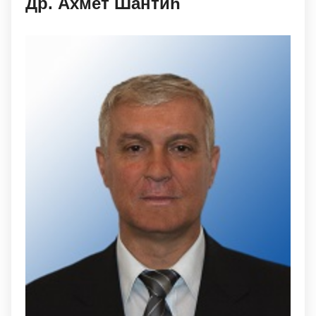
Др. Aхмeт Шaнтић