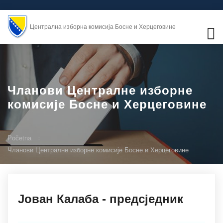
Централна изборна комисија Босне и Херцеговине
Чланови Централне изборне
комисије Босне и Херцеговине
Početna
Чланови Централне изборне комисије Босне и Херцеговине
27.11.2019
Јован Калаба - предсједник