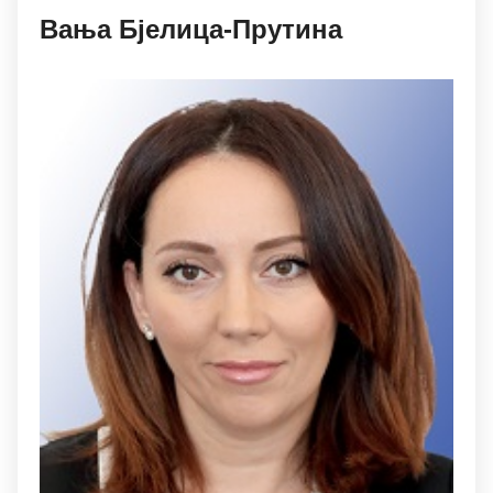
Вaњa Бjeлицa-Прутинa