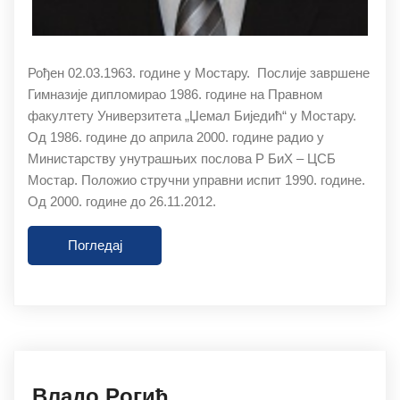
Рођен 02.03.1963. године у Мостару. Послије завршене
Гимназије дипломирао 1986. године на Правном
факултету Универзитета „Џемал Биједић“ у Мостару.
Од 1986. године до априла 2000. године радио у
Министарству унутрашњих послова Р БиХ – ЦСБ
Мостар. Положио стручни управни испит 1990. године.
Од 2000. године до 26.11.2012.
Погледај
27.11.2019
Влaдo Рoгић