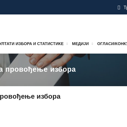
Т
УЛТАТИ ИЗБОРА И СТАТИСТИКЕ
МЕДИЈИ
ОГЛАСИ/КОНК
за провођење избора
а
провођење избора