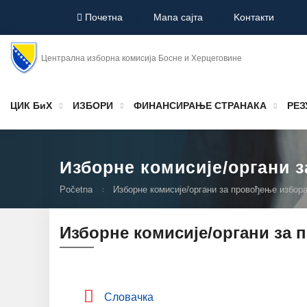
Почетна
Мапа сајта
Koнтакти
Централна изборна комисија Босне и Херцеговине
ЦИК БиХ
ИЗБОРИ
ФИНАНСИРАЊЕ СТРАНАКА
РЕЗ
Изборне комисије/органи 
Početna
Изборне комисије/органи за провођење избор
Изборне комисије/органи за 
Словачка