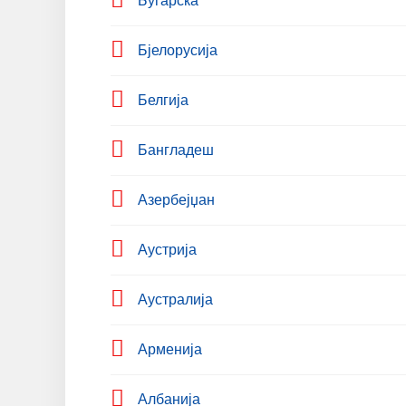
Бугарска
Бјелорусија
Белгија
Бангладеш
Азербејџан
Аустрија
Аустралија
Арменија
Албанија