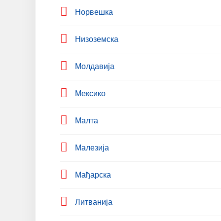
Норвешка
Низоземска
Молдавија
Мексико
Малта
Малезија
Мађарска
Литванија