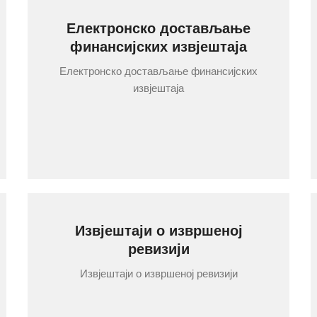
Електронско достављање
финансијских извјештаја
Електронско достављање финансијских
извјештаја
Извјештаји о извршеној
ревизији
Извјештаји о извршеној ревизији