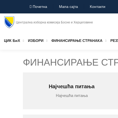
Почетна
Мапа сајта
Koнтакти
Централна изборна комисија Босне и Херцеговине
ЦИК БиХ
ИЗБОРИ
ФИНАНСИРАЊЕ СТРАНАКА
РЕЗ
ФИНАНСИРАЊЕ СТ
Најчешћа питања
Најчешћа питања