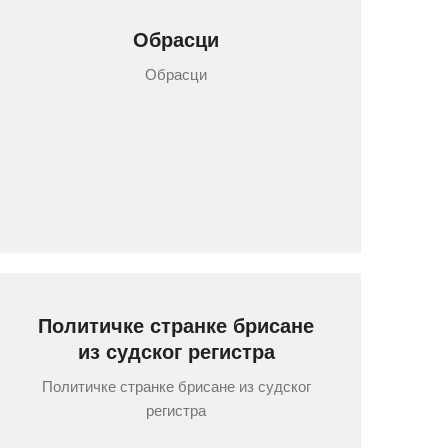
Обрасци
Обрасци
Политичке странке брисане
из судског регистра
Политичке странке брисане из судског
регистра