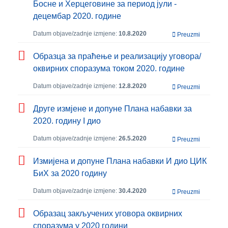
Босне и Херцеговине за период јули -
децембар 2020. године
Datum objave/zadnje izmjene:
10.8.2020
Preuzmi
Образца за праћење и реализацију уговора/
оквирних споразума током 2020. године
Datum objave/zadnje izmjene:
12.8.2020
Preuzmi
Друге измјене и допуне Плана набавки за
2020. годину I дио
Datum objave/zadnje izmjene:
26.5.2020
Preuzmi
Измијена и допуне Плана набавки И дио ЦИК
БиХ за 2020 годину
Datum objave/zadnje izmjene:
30.4.2020
Preuzmi
Образац закључених уговора оквирних
споразума у 2020 години