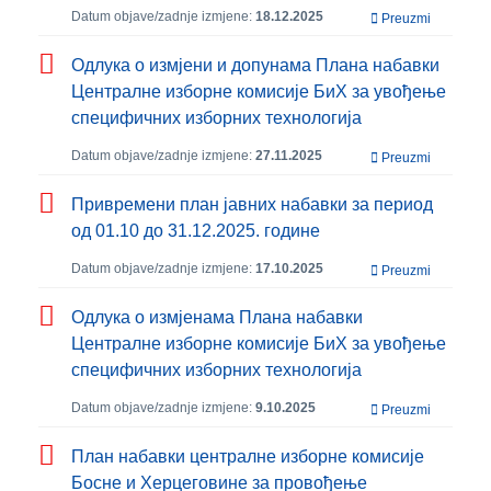
Datum objave/zadnje izmjene:
18.12.2025
Preuzmi
Одлука о измјени и допунама Плана набавки
Централне изборне комисије БиХ за увођење
специфичних изборних технологија
Datum objave/zadnje izmjene:
27.11.2025
Preuzmi
Привремени план јавних набавки за период
од 01.10 до 31.12.2025. године
Datum objave/zadnje izmjene:
17.10.2025
Preuzmi
Одлука о измјенама Плана набавки
Централне изборне комисије БиХ за увођење
специфичних изборних технологија
Datum objave/zadnje izmjene:
9.10.2025
Preuzmi
План набавки централне изборне комисије
Босне и Херцеговине за провођење