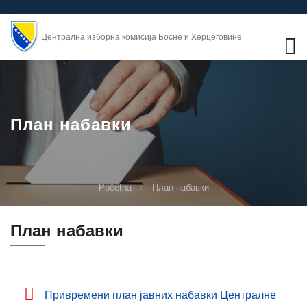
Централна изборна комисија Босне и Херцеговине
План набавки
Početna
План набавки
План набавки
Привремени план јавних набавки Централне