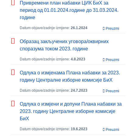
Привремени план набавки ЦИК БиХ за
период од 01.01.2024.године до 31.03.2024.
године
Datum objave/zadnje izmjene:
26.1.2024
Preuzmi
Образац закључених уговора/оквирних
споразума током 2023. године
Datum objave/zadnje izmjene:
4.8.2023
Preuzmi
Одлука о измјенама Плана набавки за 2023.
годину Централне изборне комисије БиХ
Datum objave/zadnje izmjene:
24.7.2023
Preuzmi
Одлука о измјени и допуни Плана набавки за
2023. годину Централне изборне комисије
БиХ
Datum objave/zadnje izmjene:
19.6.2023
Preuzmi