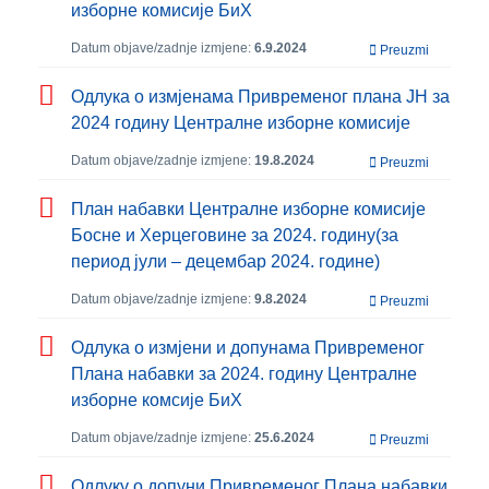
изборне комисије БиХ
Datum objave/zadnje izmjene:
6.9.2024
Preuzmi
Одлукa о измјенама Привременог плана ЈН за
2024 годину Централне изборне комисије
Datum objave/zadnje izmjene:
19.8.2024
Preuzmi
План набавки Централне изборне комисије
Босне и Херцеговине за 2024. годину(за
период јули – децембар 2024. године)
Datum objave/zadnje izmjene:
9.8.2024
Preuzmi
Одлука о измјени и допунама Привременог
Плана набавки за 2024. годину Централне
изборне комсије БиХ
Datum objave/zadnje izmjene:
25.6.2024
Preuzmi
Одлуку о допуни Привременог Плана набавки