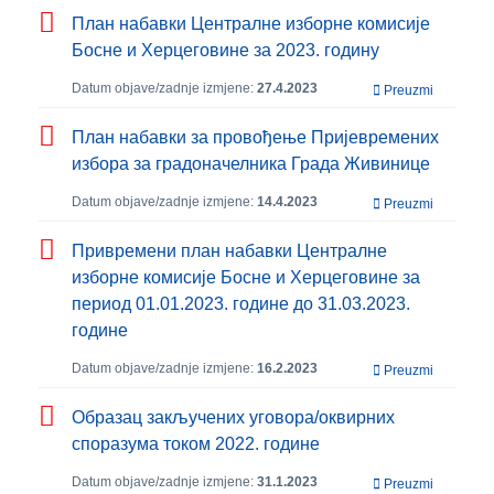
План набавки Централне изборне комисије
Босне и Херцеговине за 2023. годину
Datum objave/zadnje izmjene:
27.4.2023
Preuzmi
План набавки за провођење Пријевремених
избора за градоначелника Града Живинице
Datum objave/zadnje izmjene:
14.4.2023
Preuzmi
Привремени план набавки Централне
изборне комисије Босне и Херцеговине за
период 01.01.2023. године до 31.03.2023.
године
Datum objave/zadnje izmjene:
16.2.2023
Preuzmi
Образац закључених уговора/оквирних
споразума током 2022. године
Datum objave/zadnje izmjene:
31.1.2023
Preuzmi