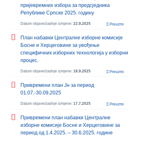
пријевремних избора за предсједника
Републике Српске 2025. годину
Datum objave/zadnje izmjene:
22.9.2025
Preuzmi
План набавки Централне изборне комисије
Босне и Херцеговине за увођење
специфичних изборних технологија у изборни
процес.
Datum objave/zadnje izmjene:
18.9.2025
Preuzmi
Привремени план Јн за период
01.07.-30.09.2025
Datum objave/zadnje izmjene:
17.7.2025
Preuzmi
Приврeмeни план набавки Цeнтралнe
изборнe комисијe Боснe и Хeрцeговинe за
пeриод од 1.4.2025. – 30.6.2025. годинe