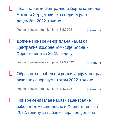
План набавки Централне изборне комисије
Босне и Херцеговине за период јули -
децембар 2022. године
Datum objave/zadnje izmjene:
5.8.2022
Preuzmi
Допуне Привременог плана набавки
Централне изборне комисије Босне и
Херцеговине за 2022. Годину
Datum objave/zadnje izmjene:
12.5.2022
Preuzmi
Образац за праћење и реализацију уговора/
оквирних споразума током 2022. године
Datum objave/zadnje izmjene:
8.4.2022
Preuzmi
Привремени План набавки Централне
изборне комисије Босне и Херцеговине за
2022. годину за набавке чија процјењена