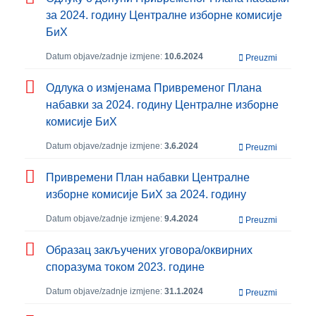
за 2024. годину Централне изборне комисије
БиХ
Datum objave/zadnje izmjene:
10.6.2024
Preuzmi
Одлука о измјенама Привременог Плана
набавки за 2024. годину Централне изборне
комисије БиХ
Datum objave/zadnje izmjene:
3.6.2024
Preuzmi
Привремени План набавки Централне
изборне комисије БиХ за 2024. годину
Datum objave/zadnje izmjene:
9.4.2024
Preuzmi
Образац закључених уговора/оквирних
споразума током 2023. године
Datum objave/zadnje izmjene:
31.1.2024
Preuzmi