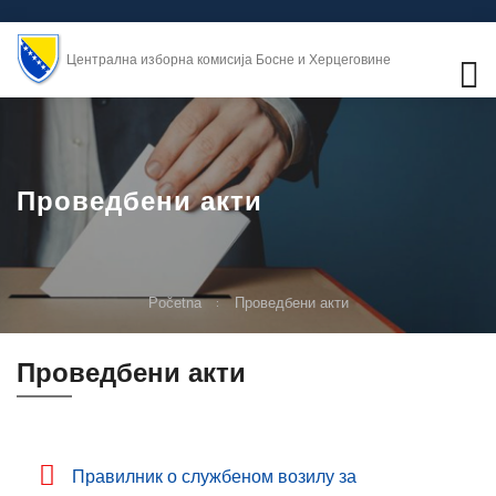
Централна изборна комисија Босне и Херцеговине
Проведбени акти
Početna
Проведбени акти
Проведбени акти
Правилник о службеном возилу за