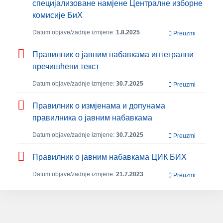
специјализоване намјене Централне изборне
комисије БиХ
Datum objave/zadnje izmjene:
1.8.2025
Preuzmi
Правилник о јавним набавкама интегрални
пречишћени текст
Datum objave/zadnje izmjene:
30.7.2025
Preuzmi
Правилник о измјенама и допунама
правилника о јавним набавкама
Datum objave/zadnje izmjene:
30.7.2025
Preuzmi
Правилник о јавним набавкама ЦИК БИХ
Datum objave/zadnje izmjene:
21.7.2023
Preuzmi