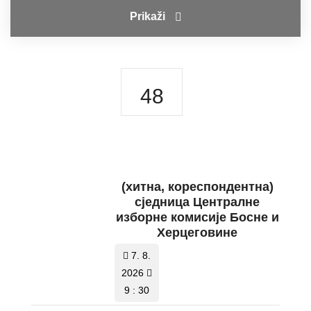
Prikaži
48
(хитнa, кореспондентнa)
сједницa Централне
изборне комисије Босне и
Херцеговине
7. 8.
2026
9 : 30