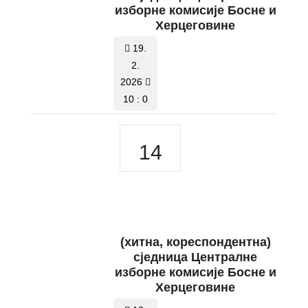
изборне комисије Босне и
Херцеговине
19.
2.
2026
10 : 0
14
(хитнa, кореспондентнa)
сједницa Централне
изборне комисије Босне и
Херцеговине