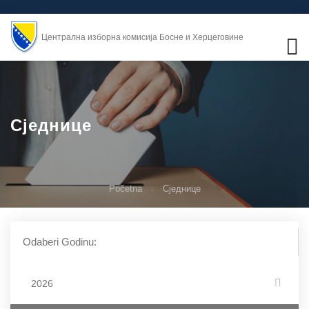
Централна изборна комисија Босне и Херцеговине
Сједнице
Početna
Сједнице
Odaberi Godinu:
2026