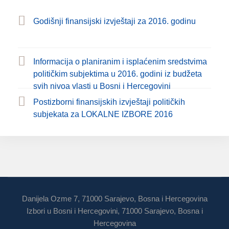
Godišnji finansijski izvještaji za 2016. godinu
Informacija o planiranim i isplaćenim sredstvima
političkim subjektima u 2016. godini iz budžeta
svih nivoa vlasti u Bosni i Hercegovini
Postizborni finansijskih izvještaji političkih
subjekata za LOKALNE IZBORE 2016
Danijela Ozme 7, 71000 Sarajevo, Bosna i Hercegovina
Izbori u Bosni i Hercegovini, 71000 Sarajevo, Bosna i
Hercegovina