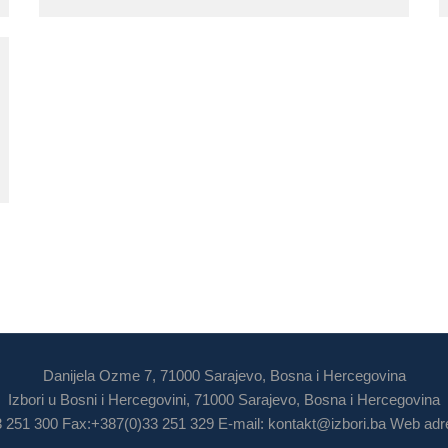
Danijela Ozme 7, 71000 Sarajevo, Bosna i Hercegovina
Izbori u Bosni i Hercegovini, 71000 Sarajevo, Bosna i Hercegovina
3 251 300 Fax:+387(0)33 251 329 E-mail:
kontakt@izbori.ba
Web adre