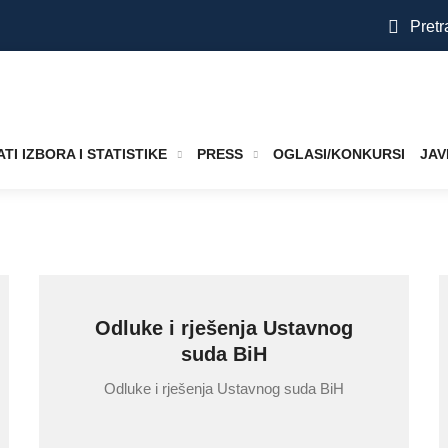
Pretr
TI IZBORA I STATISTIKE
PRESS
OGLASI/KONKURSI
JAV
Odluke i rješenja Ustavnog
suda BiH
Odluke i rješenja Ustavnog suda BiH