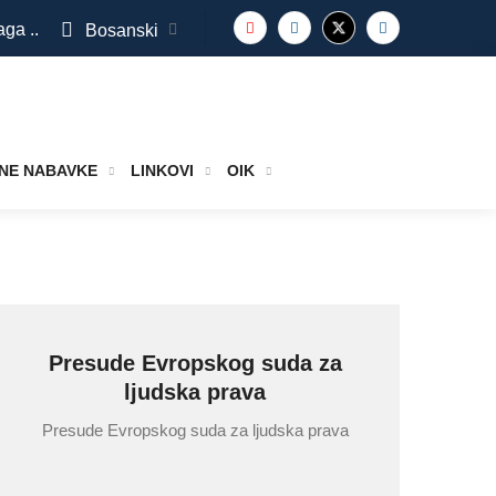
aga ..
Bosanski
NE NABAVKE
LINKOVI
OIK
Presude Evropskog suda za
ljudska prava
Presude Evropskog suda za ljudska prava