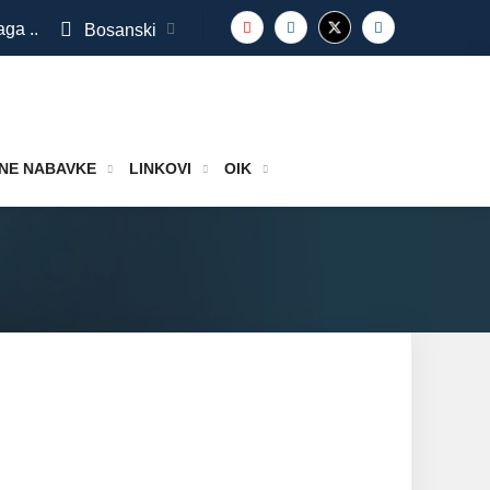
aga ..
Bosanski
NE NABAVKE
LINKOVI
OIK