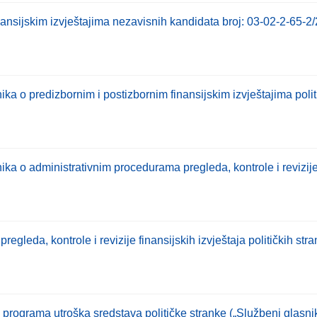
inansijskim izvještajima nezavisnih kandidata broj: 03-02-2-65-
a o predizbornim i postizbornim finansijskim izvještajima politi
a o administrativnim procedurama pregleda, kontrole i revizije f
egleda, kontrole i revizije finansijskih izvještaja političkih st
programa utroška sredstava političke stranke („Službeni glasnik