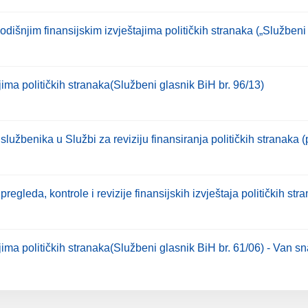
dišnjim finansijskim izvještajima političkih stranaka („Službeni 
jima političkih stranaka(Službeni glasnik BiH br. 96/13)
službenika u Službi za reviziju finansiranja političkih stranaka (pr
gleda, kontrole i revizije finansijskih izvještaja političkih stran
ajima političkih stranaka(Službeni glasnik BiH br. 61/06) - Van s