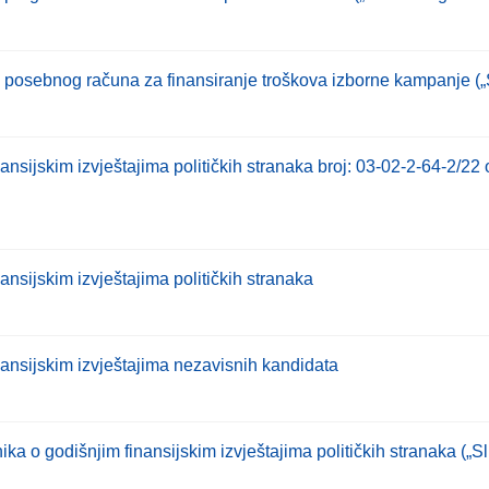
a posebnog računa za finansiranje troškova izborne kampanje („S
nansijskim izvještajima političkih stranaka broj: 03-02-2-64-2/2
ansijskim izvještajima političkih stranaka
nansijskim izvještajima nezavisnih kandidata
a o godišnjim finansijskim izvještajima političkih stranaka („S