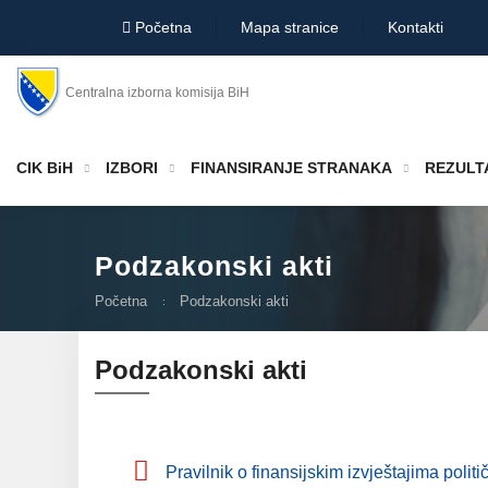
Početna
Mapa stranice
Kontakti
Centralna izborna komisija BiH
CIK BiH
IZBORI
FINANSIRANJE STRANAKA
REZULTA
Podzakonski akti
Početna
Podzakonski akti
Podzakonski akti
Pravilnik o finansijskim izvještajima politi