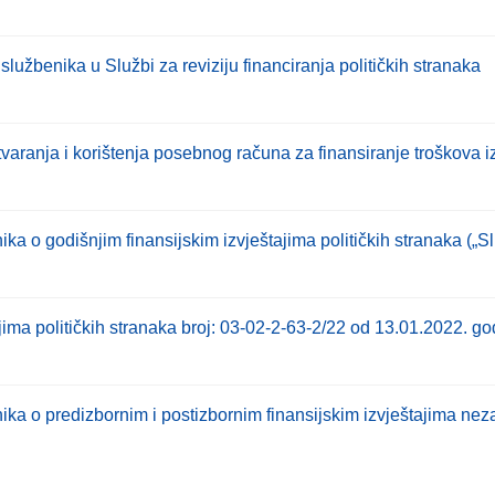
 službenika u Službi za reviziju financiranja političkih stranaka
tvaranja i korištenja posebnog računa za finansiranje troškova
a o godišnjim finansijskim izvještajima političkih stranaka („Sl
ajima političkih stranaka broj: 03-02-2-63-2/22 od 13.01.2022. g
ka o predizbornim i postizbornim finansijskim izvještajima neza