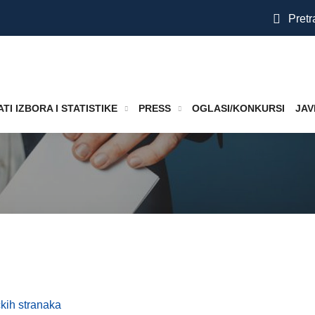
Pretr
TI IZBORA I STATISTIKE
PRESS
OGLASI/KONKURSI
JAV
čkih stranaka