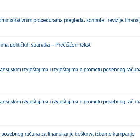
dministrativnim procedurama pregleda, kontrole i revizije finansij
jima političkih stranaka – Prečišćeni tekst
nansijskim izvještajima i izvještajima o prometu posebnog račun
inansijskim izvještajima i izvještajima o prometu posebnog raču
ja posebnog računa za finansiranje troškova izborne kampanje