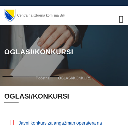
Centralna izborna komisija BiH
OGLASI/KONKURSI
Početna
OGLASI/KONKURSI
OGLASI/KONKURSI
Javni konkurs za angažman operatera na