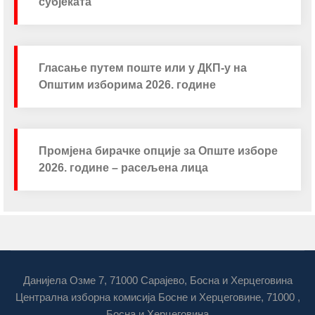
субјеката
Гласање путем поште или у ДКП-у на
Општим изборима 2026. године
Промјена бирачке опције за Опште изборе
2026. године – расељена лица
Данијела Озме 7, 71000 Сарајево, Босна и Херцеговина
Централна изборна комисија Босне и Херцеговине, 71000 ,
Босна и Херцеговина