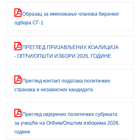
Образац за именовање чланова бирачког
одбора СГ-1
ПРЕГЛЕД ПРИЈАВЉЕНИХ КОАЛИЦИЈА
- ОПЋИ/ОПШТИ ИЗБОРИ 2026. ГОДИНЕ
Преглед контакт података политичких
странака и независних кандидата
Преглед овјерених политичких субјеката
за учешће на Опћим/Општим изборима 2026.
године