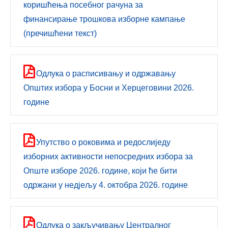
коришћења посебног рачуна за
финансирање трошкова изборне кампање
(пречишћени текст)
Одлукa о расписивању и одржавању
Општих избора у Босни и Херцеговини 2026.
године
Упутствo о роковима и редослиједу
изборних активности непосредних избора за
Опште изборе 2026. године, који ће бити
одржани у недјељу 4. октобра 2026. године
Одлукa о закључивању Централног