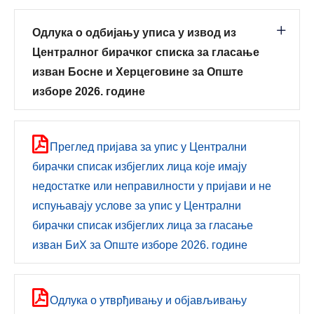
Одлука о одбијању уписа у извод из
Централног бирачког списка за гласање
изван Босне и Херцеговине за Општe
изборе 2026. године
Преглед пријава за упис у Централни
бирачки списак избјеглих лица које имају
недостатке или неправилности у пријави и не
испуњавају услове за упис у Централни
бирачки списак избјеглих лица за гласање
изван БиХ за Опште изборе 2026. године
Одлука о утврђивању и објављивању