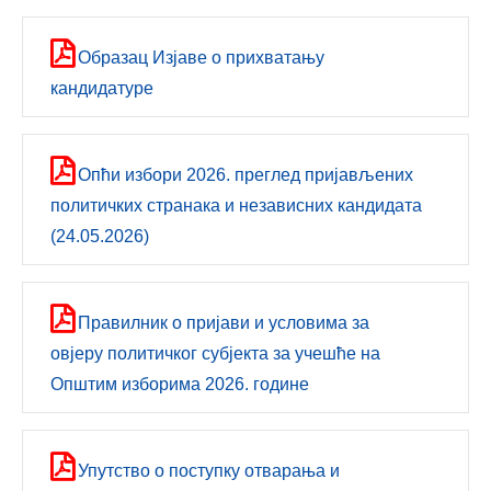
Образац Изјаве о прихватању
кандидатуре
Опћи избори 2026. прeглeд пријављeних
политичких странака и нeзависних кандидата
(24.05.2026)
Правилник о пријави и условима за
овјеру политичког субјекта за учешће на
Општим изборима 2026. године
Упутствo о поступку отварања и