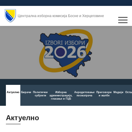
Централна изборна комисија Босне и Херцеговине
Актуелно
Бирачи
Политички
Изборна
Aкредитовање
Приговори
Медији
Оста
субјекти
администрација,
посматрача
и жалбе
гласање и ГЦБ
Актуелно