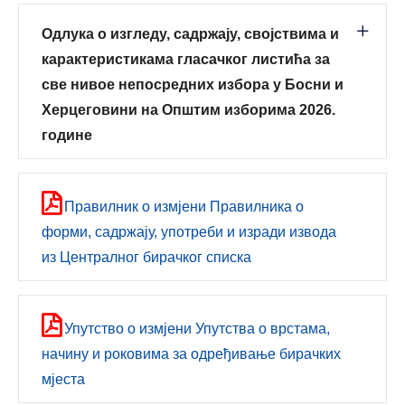
Одлука о изгледу, садржају, својствима и
карактеристикама гласачког листића за
све нивое непосредних избора у Босни и
Херцеговини на Општим изборима 2026.
године
Правилник о измјени Правилника о
форми, садржају, употреби и изради извода
из Централног бирачког списка
Упутствo о измјени Упутства о врстама,
начину и роковима за одређивање бирачких
мјеста