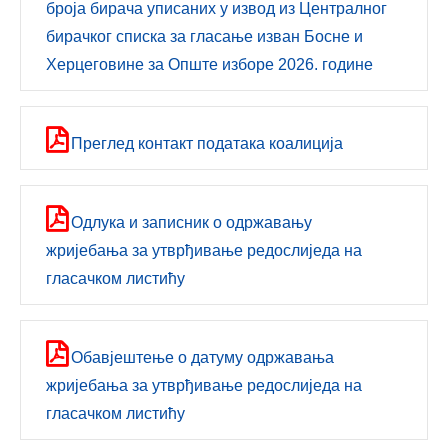
броја бирача уписаних у извод из Централног
бирачког списка за гласање изван Босне и
Херцеговине за Општe изборе 2026. године
Преглед контакт података коалиција
Одлука и записник о одржавању
жријeбања за утврђивањe рeдослијeда на
гласачком листићу
Обавјештење о датуму одржавања
жријебања за утврђивање редослиједа на
гласачком листићу