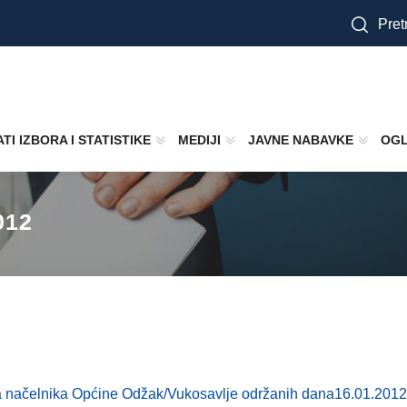
Pretr
TI IZBORA I STATISTIKE
MEDIJI
JAVNE NABAVKE
OGL
012
 za načelnika Općine Odžak/Vukosavlje održanih dana16.01.2012