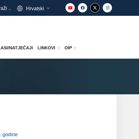
aži ..
Hrvatski
ASI/NATJEČAJI
LINKOVI
OIP
. godine