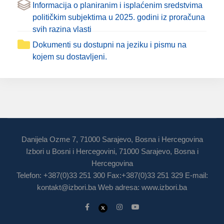
Informacija o planiranim i isplaćenim sredstvima
političkim subjektima u 2025. godini iz proračuna
svih razina vlasti
Dokumenti su dostupni na jeziku i pismu na
kojem su dostavljeni.
Danijela Ozme 7, 71000 Sarajevo, Bosna i Hercegovina
Izbori u Bosni i Hercegovini, 71000 Sarajevo, Bosna i
Hercegovina
Telefon: +387(0)33 251 300 Fax:+387(0)33 251 329 E-mail:
kontakt@izbori.ba
Web adresa: www.izbori.ba