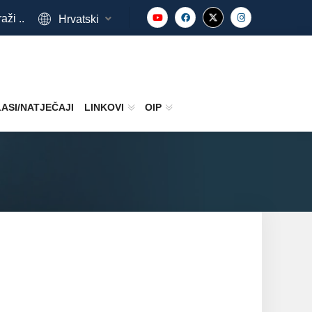
aži ..
Hrvatski
ASI/NATJEČAJI
LINKOVI
OIP