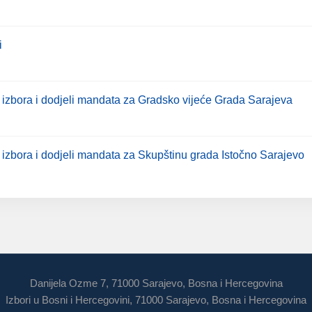
i
h izbora i dodjeli mandata za Gradsko vijeće Grada Sarajeva
 izbora i dodjeli mandata za Skupštinu grada Istočno Sarajevo
Danijela Ozme 7, 71000 Sarajevo, Bosna i Hercegovina
Izbori u Bosni i Hercegovini, 71000 Sarajevo, Bosna i Hercegovina