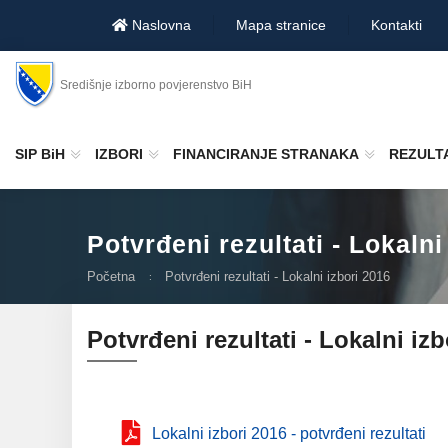
Naslovna
Mapa stranice
Kontakti
Središnje izborno povjerenstvo BiH
SIP BiH
IZBORI
FINANCIRANJE STRANAKA
REZULTA
Potvrđeni rezultati - Lokalni
Početna
Potvrđeni rezultati - Lokalni izbori 2016
Potvrđeni rezultati - Lokalni izb
Lokalni izbori 2016 - potvrđeni rezultati