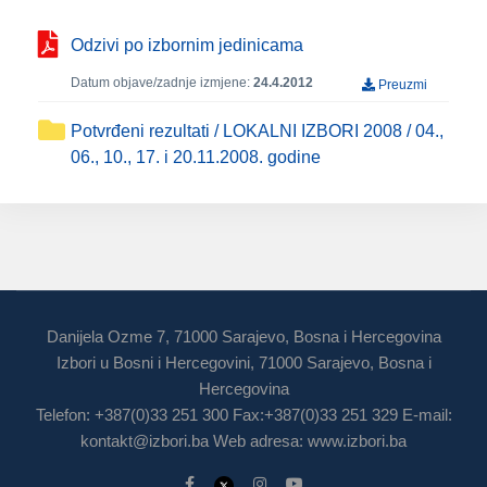
Odzivi po izbornim jedinicama
Datum objave/zadnje izmjene:
24.4.2012
Preuzmi
Potvrđeni rezultati / LOKALNI IZBORI 2008 / 04.,
06., 10., 17. i 20.11.2008. godine
Danijela Ozme 7, 71000 Sarajevo, Bosna i Hercegovina
Izbori u Bosni i Hercegovini, 71000 Sarajevo, Bosna i
Hercegovina
Telefon: +387(0)33 251 300 Fax:+387(0)33 251 329 E-mail:
kontakt@izbori.ba
Web adresa: www.izbori.ba