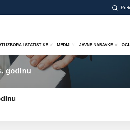
Pretr
TI IZBORA I STATISTIKE
MEDIJI
JAVNE NABAVKE
OGL
8. godinu
odinu