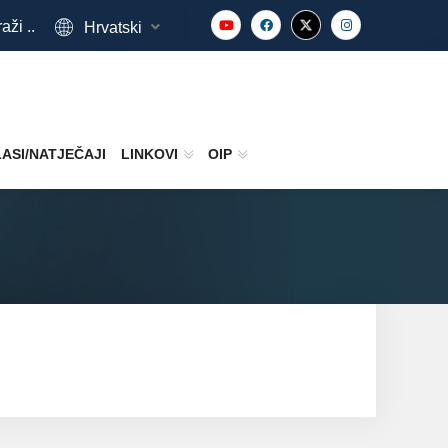
aži ..
Hrvatski
ASI/NATJEČAJI
LINKOVI
OIP