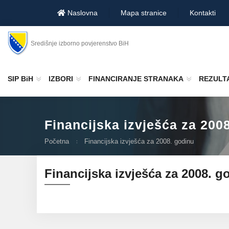
Naslovna
Mapa stranice
Kontakti
Središnje izborno povjerenstvo BiH
SIP BiH
IZBORI
FINANCIRANJE STRANAKA
REZULTA
Financijska izvješća za 200
Početna
Financijska izvješća za 2008. godinu
Financijska izvješća za 2008. g